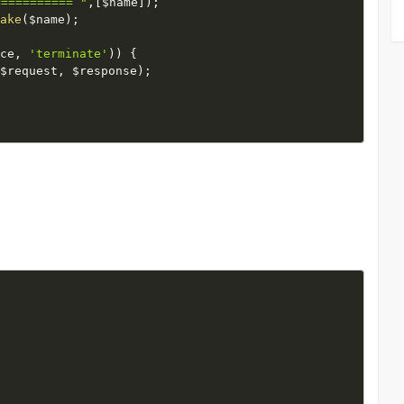
========= "
,
[
$name
]
)
;
make
(
$name
)
;
nce
,
'terminate'
)
)
{
(
$request
,
$response
)
;