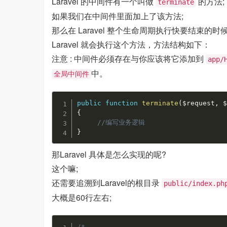
Laravel 的中间件有一个叫做
的方法;
terminate
如果我们在中间件里面加上了该方法;
那么在 Laravel 整个生命周期执行快要结束的时候
Laravel 就会执行这个方法，方法结构如下：
注意 : 中间件必须存在与你应该将它添加到
app/
中。
全局中间件
public
function
terminate
(
$request
,
{
//编写业务逻辑
}
那Laravel 具体是怎么实现的呢?
这个嘛;
还需要追溯到Laravel的根目录
public/index.ph
大概是60行左右;
/*
