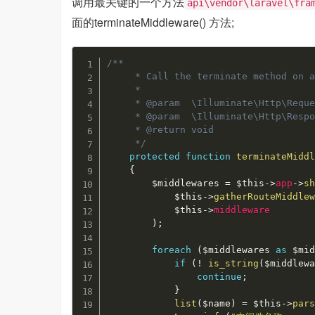
调用最关键的一个方法
api\vendor\laravel\fra
面的terminateMiddleware() 方法;
/**

     * Call the terminate method on a
     *

     * @param  \Illuminate\Http\Reque
     * @param  \Illuminate\Http\Respo
     * @return void

     */
protected
function
terminateMidd
{
$middlewares
=
$this
-
>
app
-
>
s
$this
-
>
gatherRouteMiddle
$this
-
>
middleware
)
;
foreach
(
$middlewares
as
$mi
if
(
!
is_string
(
$middlew
continue
;
}
list
(
$name
)
=
$this
-
>
par