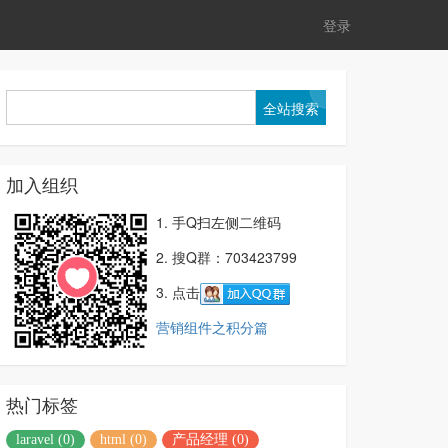
登录
加入组织
1. 手Q扫左侧二维码
2. 搜Q群：703423799
3. 点击
营销组件之积分篇
热门标签
laravel (0)
html (0)
产品经理 (0)