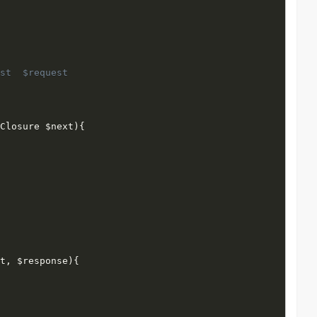
st  $request

 Closure 
$next
)
{
st
,
$response
)
{