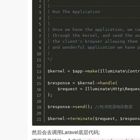
|------------------------------------
| Run The Application

|------------------------------------
|

| Once we have the application, we ca
| through the kernel, and send the as
| the client's browser allowing them 
| and wonderful application we have p
|

*/
$kernel
=
$app
-
>
make
(
Illuminate
\
Cont
$response
=
$kernel
-
>
handle
(
$request
=
Illuminate
\
Http
\
Reque
)
;
$response
-
>
send
(
)
;
//给浏览器响应数据
$kernel
-
>
terminate
(
$request
,
$respon
然后会去调用Laravel底层代码;