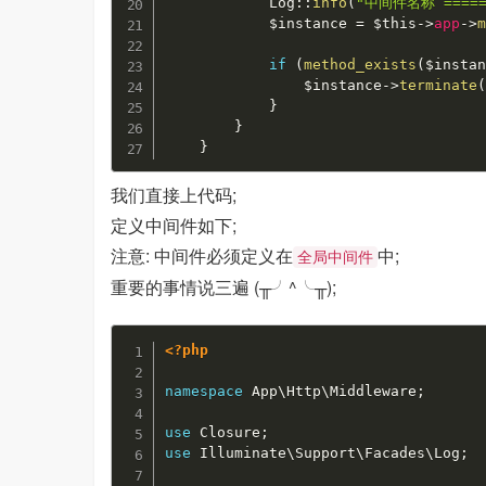
Log
::
info
(
"中间件名称 ======
$instance
=
$this
-
>
app
-
>
if
(
method_exists
(
$insta
$instance
-
>
terminate
}
}
}
我们直接上代码;
定义中间件如下;
注意: 中间件必须定义在
中;
全局中间件
重要的事情说三遍 (╥╯^╰╥);
<?php
namespace
App
\
Http
\
Middleware
;
use
Closure
;
use
Illuminate
\
Support
\
Facades
\
Log
;