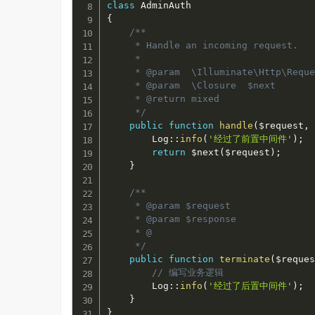
class
AdminAuth
{
/**

     * Handle an incoming request.

     *

     * @param  \Illuminate\Http\Reque
     * @param  \Closure  $next

     * @return mixed

     */
public
function
handle
(
$request
,
Log
::
info
(
'经过了前置中间件'
)
;
return
$next
(
$request
)
;
}
/**

     * @param $request

     * @param $response

     * @

     */
public
function
terminate
(
$reque
// 编写业务逻辑
Log
::
info
(
'经过了后置中间件'
)
;
}
}