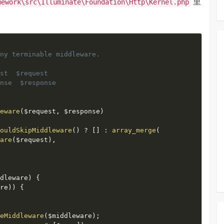
里
mework\src\Illuminate\Foundation\Http\Kernel.php
ny terminable middleware.

st  $request

nse  $response

leware
(
$request
,
$response
)
houldSkipMiddleware
(
)
?
[
]
:
array_merge
(
ware
(
$request
)
,
ddleware
)
{
are
)
)
{
seMiddleware
(
$middleware
)
;