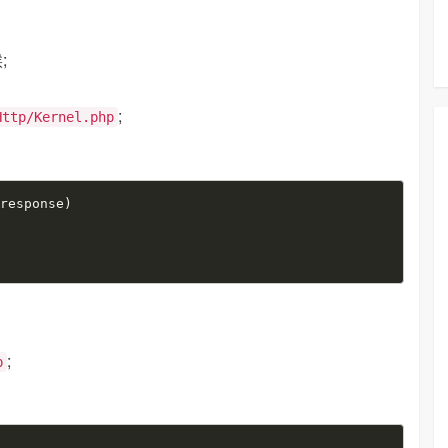
;
;
Http/Kernel.php
$response
)
;
p