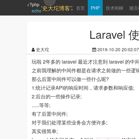
<?php
;
'史大坨博客'
首页
PHP
技术闲聊
随言
echo
Larave
史大坨
2019-10-20 20:02:07
玩啦 2年多的 laravel 最近才注意到 laravel 
之前我理解的中间件都是在请求之前做的一些逻辑
那么后置中间件可以做一些什么呢?
1:统计记录API的响应时间，请求参数和响应值;
2:后台的一些操作记录;
......等等;
有了后置中间件;
对于我们处理某些业务会方便许多;
其实很简单;