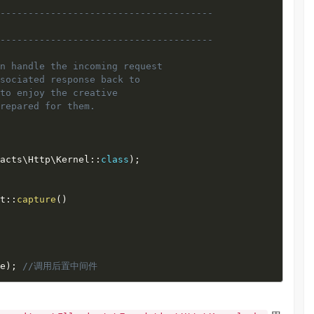
--------------------------------------

--------------------------------------

n handle the incoming request

sociated response back to

to enjoy the creative

repared for them.

racts
\
Http
\
Kernel
::
class
)
;
st
::
capture
(
)
se
)
;
//调用后置中间件