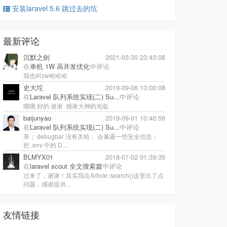
安装laravel 5.6 跳过去的坑
最新评论
沉默之劍
2021-03-30 23:43:08
在
单机 1W 高并发优化
中评论
我也叫zw哈哈哈
史大坨
2019-09-06 13:00:08
在
Laravel 队列系统实现(二) Su...
中评论
嗯嗯 好的 谢谢 感谢大神的光临
baijunyao
2019-09-01 10:40:56
在
Laravel 队列系统实现(二) Su...
中评论
亲； debugbar 没有关哈； 会暴露一些安全信息；
把 .env 中的 D...
BLMYX01
2018-07-02 01:39:35
在
laravel scout 全文搜索篇
中评论
过来了，谢谢！其实我在Article::search()这里出了点
问题，感谢提供...
友情链接