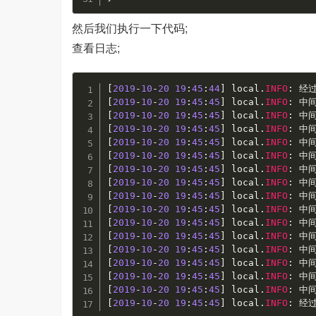
然后我们执行一下代码;
查看日志;
[
2019
-
10
-
20
19
:
45
:
44
]
 local
.
INFO
:
[
2019
-
10
-
20
19
:
45
:
45
]
 local
.
INFO
:
 中
[
2019
-
10
-
20
19
:
45
:
45
]
 local
.
INFO
:
 中
[
2019
-
10
-
20
19
:
45
:
45
]
 local
.
INFO
:
 中
[
2019
-
10
-
20
19
:
45
:
45
]
 local
.
INFO
:
 中
[
2019
-
10
-
20
19
:
45
:
45
]
 local
.
INFO
:
 中
[
2019
-
10
-
20
19
:
45
:
45
]
 local
.
INFO
:
 中
[
2019
-
10
-
20
19
:
45
:
45
]
 local
.
INFO
:
 中
[
2019
-
10
-
20
19
:
45
:
45
]
 local
.
INFO
:
 中
[
2019
-
10
-
20
19
:
45
:
45
]
 local
.
INFO
:
 中
[
2019
-
10
-
20
19
:
45
:
45
]
 local
.
INFO
:
 中
[
2019
-
10
-
20
19
:
45
:
45
]
 local
.
INFO
:
 中
[
2019
-
10
-
20
19
:
45
:
45
]
 local
.
INFO
:
 中
[
2019
-
10
-
20
19
:
45
:
45
]
 local
.
INFO
:
 中
[
2019
-
10
-
20
19
:
45
:
45
]
 local
.
INFO
:
 中
[
2019
-
10
-
20
19
:
45
:
45
]
 local
.
INFO
:
 中
[
2019
-
10
-
20
19
:
45
:
45
]
 local
.
INFO
:
 经