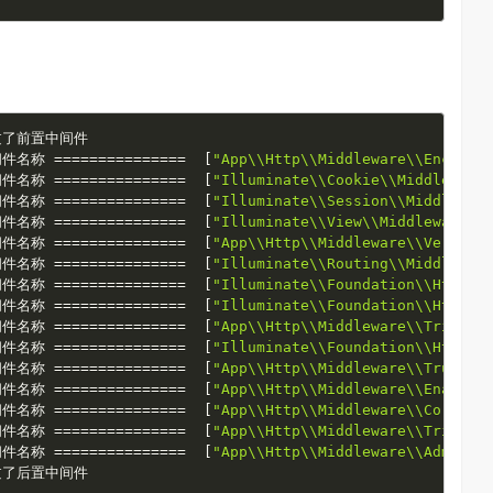
间件名称 
===
===
===
===
===
[
"App\\Http\\Middleware\\Encrypt
间件名称 
===
===
===
===
===
[
"Illuminate\\Cookie\\Middleware
间件名称 
===
===
===
===
===
[
"Illuminate\\Session\\Middlewar
间件名称 
===
===
===
===
===
[
"Illuminate\\View\\Middleware\\
间件名称 
===
===
===
===
===
[
"App\\Http\\Middleware\\VerifyC
间件名称 
===
===
===
===
===
[
"Illuminate\\Routing\\Middlewar
间件名称 
===
===
===
===
===
[
"Illuminate\\Foundation\\Http\\
间件名称 
===
===
===
===
===
[
"Illuminate\\Foundation\\Http\\
间件名称 
===
===
===
===
===
[
"App\\Http\\Middleware\\TrimStr
间件名称 
===
===
===
===
===
[
"Illuminate\\Foundation\\Http\\
间件名称 
===
===
===
===
===
[
"App\\Http\\Middleware\\TrustPr
间件名称 
===
===
===
===
===
[
"App\\Http\\Middleware\\EnableC
间件名称 
===
===
===
===
===
[
"App\\Http\\Middleware\\Cors"
]
间件名称 
===
===
===
===
===
[
"App\\Http\\Middleware\\TrimStr
间件名称 
===
===
===
===
===
[
"App\\Http\\Middleware\\AdminAu
过了后置中间件