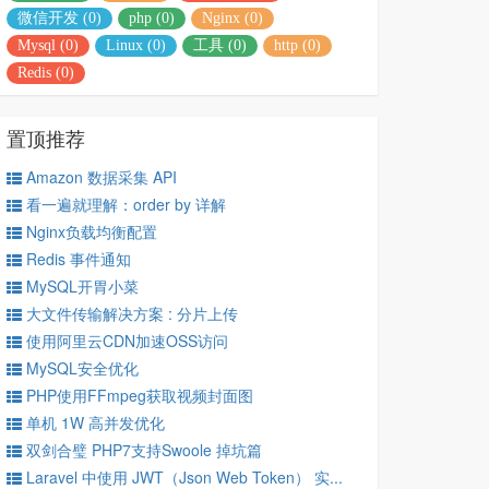
微信开发 (0)
php (0)
Nginx (0)
Mysql (0)
Linux (0)
工具 (0)
http (0)
Redis (0)
置顶推荐
Amazon 数据采集 API
看一遍就理解：order by 详解
Nginx负载均衡配置
Redis 事件通知
MySQL开胃小菜
大文件传输解决方案 : 分片上传
使用阿里云CDN加速OSS访问
MySQL安全优化
PHP使用FFmpeg获取视频封面图
单机 1W 高并发优化
双剑合璧 PHP7支持Swoole 掉坑篇
Laravel 中使用 JWT（Json Web Token） 实...