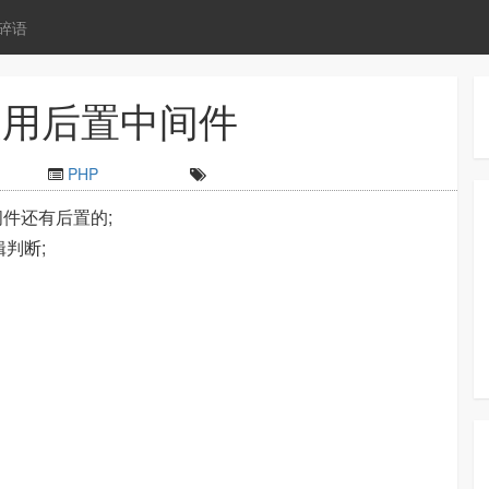
碎语
l 使用后置中间件
PHP
的中间件还有后置的;
判断;