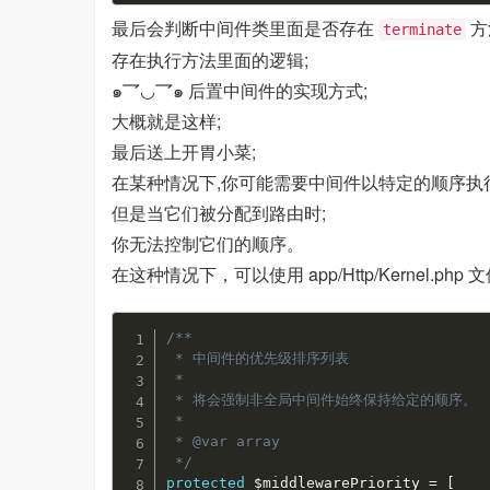
最后会判断中间件类里面是否存在
方
terminate
存在执行方法里面的逻辑;
๑乛◡乛๑ 后置中间件的实现方式;
大概就是这样;
最后送上开胃小菜;
在某种情况下,你可能需要中间件以特定的顺序执行
但是当它们被分配到路由时;
你无法控制它们的顺序。
在这种情况下，可以使用 app/Http/Kernel.ph
/**

 * 中间件的优先级排序列表

 *

 * 将会强制非全局中间件始终保持给定的顺序。

 *

 * @var array

 */
protected
$middlewarePriority
=
[