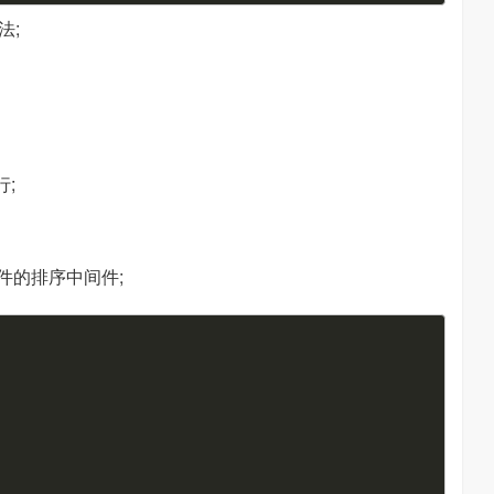
法;
;
p 文件的排序中间件;